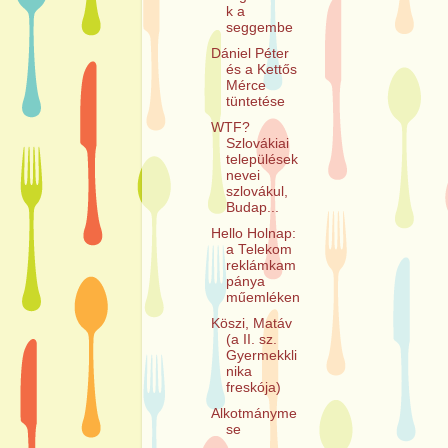
k a
seggembe
Dániel Péter
és a Kettős
Mérce
tüntetése
WTF?
Szlovákiai
települések
nevei
szlovákul,
Budap...
Hello Holnap:
a Telekom
reklámkam
pánya
műemléken
Köszi, Matáv
(a II. sz.
Gyermekkli
nika
freskója)
Alkotmányme
se