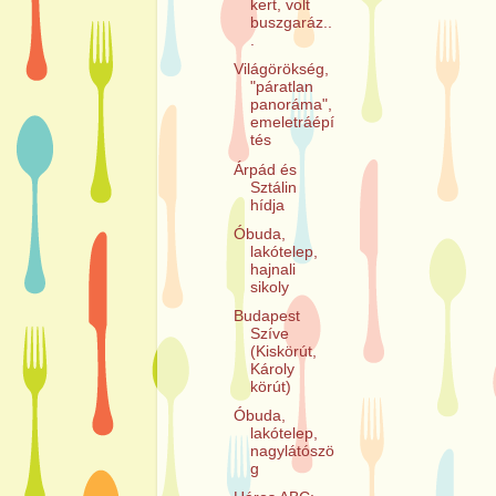
kert, volt
buszgaráz..
.
Világörökség,
"páratlan
panoráma",
emeletráépí
tés
Árpád és
Sztálin
hídja
Óbuda,
lakótelep,
hajnali
sikoly
Budapest
Szíve
(Kiskörút,
Károly
körút)
Óbuda,
lakótelep,
nagylátószö
g