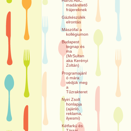
Háros ABC:
madáretető
frájereknek
Gázkészülék
elrontás
Mászófal a
kollégiumon
Budapest
tegnap és
ma
(MrSultan
aka Kerényi
Zoltán)
Programajánl
ó mára:
védjük meg
a
Tűzrakteret
Nyiri Zsolt
honlapja
(ajánló,
reklama,
ilyesmi)
Kétfarkú és
Társai