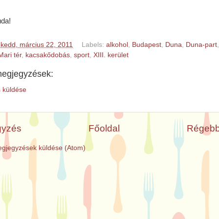
uda!
t
kedd, március 22, 2011
Labels:
alkohol
,
Budapest
,
Duna
,
Duna-part
Mari tér
,
kacsakődobás
,
sport
,
XIII. kerület
egjegyzések:
 küldése
gyzés
Főoldal
Régebb
gjegyzések küldése (Atom)