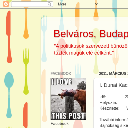
Belváros, Budap
"A politikusok szervezett bűnöz
tűzték maguk elé célként."
FACEBOOK
2011. MÁRCIUS 
I. Dunai Ka
Idő: 2011. m
Helyszín: Duna
Készítette: Va
További inform
Facebook
Bajnokság sike