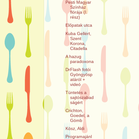
Pesti Magyar
Színház
flórája (I.
rész)
Előpatak utca
Kuba Gellért,
Szent
Korona,
Citadella
A hazug
paradoxona
DrFlash fotói
Gyöngyösp
atáról +
videó
Tüntetés a
sajtószabad
ságért
Crichton,
Goedel, a
Gömb
Kösz, Aldi
Programajánl