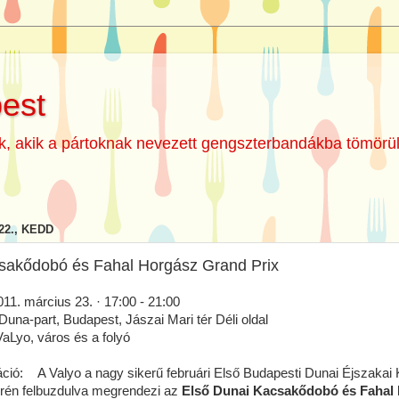
est
ők, akik a pártoknak nevezett gengszterbandákba tömörü
22., KEDD
csakődobó és Fahal Horgász Grand Prix
árcius 23. · 17:00 - 21:00
-part, Budapest, Jászai Mari tér Déli oldal
Lyo, város és a folyó
áció: A Valyo a nagy sikerű februári Első Budapesti Dunai Éjszaka
rén felbuzdulva megrendezi az
Első Dunai Kacsakődobó és Fahal