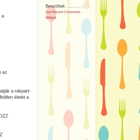
Beszóltak: ...........
↑
Get
Recent Comments
 a
Widget
n az
atják a rakpart-
hőtlen életét a
OZZ
Z