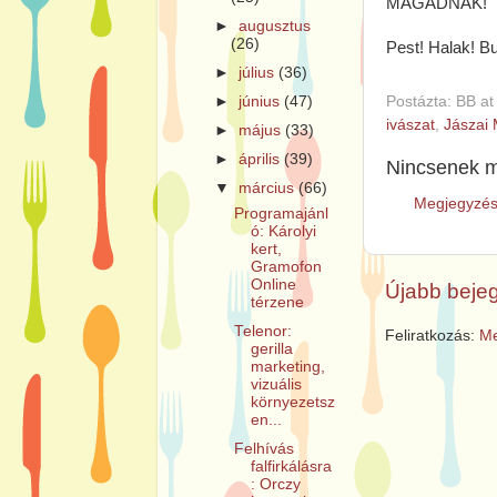
MAGADNAK!
►
augusztus
(26)
Pest! Halak! B
►
július
(36)
Postázta:
BB
a
►
június
(47)
ivászat
,
Jászai 
►
május
(33)
►
április
(39)
Nincsenek m
▼
március
(66)
Megjegyzés
Programajánl
ó: Károlyi
kert,
Gramofon
Online
Újabb beje
térzene
Telenor:
Feliratkozás:
Me
gerilla
marketing,
vizuális
környezetsz
en...
Felhívás
falfirkálásra
: Orczy