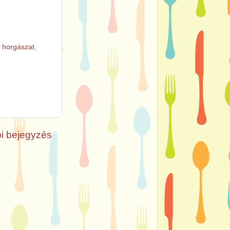
,
horgászat
,
i bejegyzés