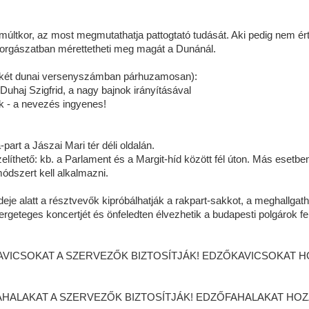
múltkor, az most megmutathatja pattogtató tudását. Aki pedig nem ért
horgászatban mérettetheti meg magát a Dunánál.
két dunai versenyszámban párhuzamosan):
uhaj Szigfrid, a nagy bajnok irányításával
ők - a nevezés ingyenes!
part a Jászai Mari tér déli oldalán.
íthető: kb. a Parlament és a Margit-híd között fél úton. Más esetbe
ódszert kell alkalmazni.
eje alatt a résztvevők kipróbálhatják a rakpart-sakkot, a meghallgath
ergeteges koncertjét és önfeledten élvezhetik a budapesti polgárok fel
VICSOKAT A SZERVEZŐK BIZTOSÍTJÁK! EDZŐKAVICSOKAT H
HALAKAT A SZERVEZŐK BIZTOSÍTJÁK! EDZŐFAHALAKAT HOZ