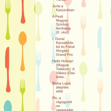
Jurta a
Kaszinóban
A Pesti
Magyar
Színház
fémfutója
(II. rész)
I. Dunai
Kacsakődo
bó és Fahal
Horgász
Grand Prix
Hello Holnap!
(Magyar
Telekom): A
Válasz (Das
Antw...
Blaha Lujza
átépítés
előtt
Pls, a
rágógumit
ne
ragasszáto