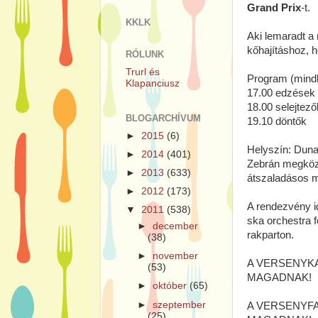
Grand Prix
-t.
KKLK
Aki lemaradt a 
kőhajításhoz, 
RÓLUNK
Trurl és
Program (mind
Klapanciusz
17.00 edzések D
18.00 selejtez
BLOGARCHÍVUM
19.10 döntők
►
2015
(6)
Helyszín: Duna-
►
2014
(401)
Zebrán megközel
►
2013
(633)
átszaladásos m
►
2012
(173)
A rendezvény id
▼
2011
(538)
ska orchestra f
►
december
rakparton.
(38)
►
november
A VERSENYKA
(53)
MAGADNAK!
►
október
(65)
►
szeptember
A VERSENYFA
(25)