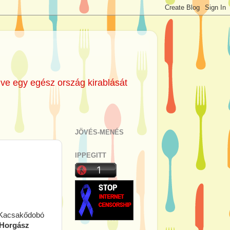
lve egy egész ország kirablását
JÖVÉS-MENÉS
IPPEGITT
i Kacsakődobó
 Horgász